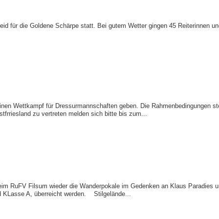
d für die Goldene Schärpe statt. Bei gutem Wetter gingen 45 Reiterinnen und
inen Wettkampf für Dressurmannschaften geben. Die Rahmenbedingungen steh
rriesland zu vertreten melden sich bitte bis zum...
im RuFV Filsum wieder die Wanderpokale im Gedenken an Klaus Paradies un
d KLasse A, überreicht werden. Stilgelände...