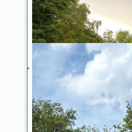
5
(0 votes)