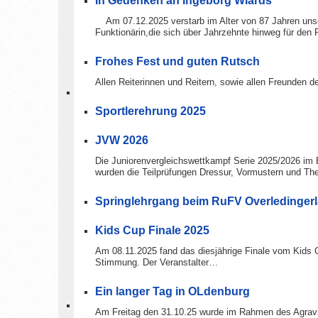
In Gedenken an Ingeborg Wiards
Am 07.12.2025 verstarb im Alter von 87 Jahren unser
Funktionärin,die sich über Jahrzehnte hinweg für den 
Frohes Fest und guten Rutsch
Allen Reiterinnen und Reitern, sowie allen Freunde
Sportlerehrung 2025
JVW 2026
Die Juniorenvergleichswettkampf Serie 2025/2026 im 
wurden die Teilprüfungen Dressur, Vormustern und Th
Springlehrgang beim RuFV Overledinger
Kids Cup Finale 2025
Am 08.11.2025 fand das diesjährige Finale vom Kids C
Stimmung. Der Veranstalter…
Ein langer Tag in OLdenburg
Am Freitag den 31.10.25 wurde im Rahmen des Agravi