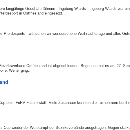
e langjährige Geschaftsführerin Ingeborg Wiards Ingeborg Wiards war eine l
Pferdesport in Ostfriesland eingesetzt…
n des Pferdesports wünschen wir wunderschöne Weihnachtstage und alles Gu
Bezirksverband Ostfriesland ist abgeschlossen. Begonnen hat es am 27. Se
eorie. Weiter ging…
land
up beim FuRV Filsum statt. Viele Zuschauer konnten die Teilnehmern bei ihre
s Cup wieder der Wettkampf der Bezirksverbände ausgetragen. Gegen stark