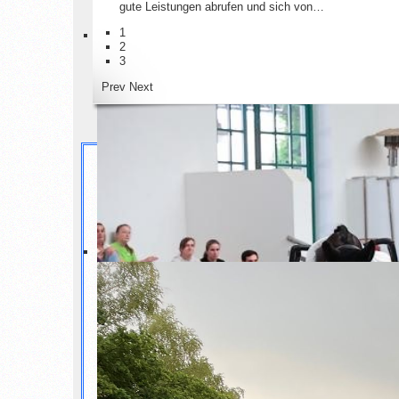
gute Leistungen abrufen und sich von…
1
2
3
Prev
Next
Dienstag, 08 Oktober 2024 17:11
Einladung zum Jugendtag
Written by
BV Ostfriesland
font size
decrease font size
increase font size
Print
Email
Rate this item
1
2
3
4