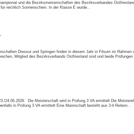
mpionat und die Bezirksmeisterschaften des Bezirksverbandes Ostfriesland 
 für reichlich Sonnenschein. In der Klasse E wurde...
…
rschaften Dressur und Springen finden in diesem Jahr in Filsum im Rahmen d
rechen, Mitglied des Bezirksverbands Ostfriesland sind und beide Prüfungen g
./24.05.2026 Die Meisterschaft wird in Prüfung 3 VA ermittelt Die Meistereh
nfalls in Prüfung 3 VA ermittelt Eine Mannschaft besteht aus 3-4 Reitern...