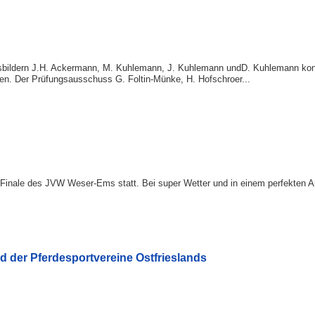
usbildern J.H. Ackermann, M. Kuhlemann, J. Kuhlemann undD. Kuhlemann ko
en. Der Prüfungsausschuss G. Foltin-Münke, H. Hofschroer...
inale des JVW Weser-Ems statt. Bei super Wetter und in einem perfekten Am
der Pferdesportvereine Ostfrieslands