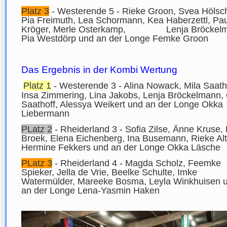
Platz 3
- Westerende 5 - Rieke Groon, Svea Hölsch
Pia Freimuth, Lea Schormann, Kea Haberzettl, Pa
Kröger, Merle Osterkamp, Lenja Bröckelm
Pia Westdörp und an der Longe Femke Groon
Das Ergebnis in der Kombi Wertung
Platz 1
- Westerende 3 - Alina Nowack, Mila Saatho
Insa Zimmering, Lina Jakobs, Lenja Bröckelmann,
Saathoff, Alessya Weikert und an der Longe Okka
Liebermann
PLatz 2
- Rheiderland 3 - Sofia Zilse, Änne Kruse, 
Broek, Elena Eichenberg, Ina Busemann, Rieke Al
Hermine Fekkers und an der Longe Okka Läsche
PLatz 3
- Rheiderland 4 - Magda Scholz, Feemke
Spieker, Jella de Vrie, Beelke Schulte, Imke
Watermülder, Mareeke Bosma, Leyla Winkhuisen 
an der Longe Lena-Yasmin Haken