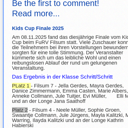
Be the first to comment!
Read more...
Kids Cup Finale 2025
Am 08.11.2025 fand das diesjährige Finale vom Ki
Cup beim FuRV Filsum statt. Viele Zuschauer kon
die Teilnehmern bei ihren Vorstellungen bewunder
sorgten für eine tolle Stimmung. Der Veranstalter
kümmerte sich um das leibliche Wohl und einen
reibungslosen Ablauf der rund um gelungenen
Veranstaltung.
Das Ergebnis in der Klasse Schritt/Schritt
PLatz 1
- Filsum 7 - Jella Gerdes, Mayra Gerdes,
Danice Zimmermann, Emma Casten, Marie Albers,
Anneke Collmann, Jule Tuitjer, Evi Müller, Elli M
und an der Longe Jana Saathoff
Platz 2
- Filsum 4 - Neele Müller, Sophie Groen,
Swaantje Collmann, Jule Jürgens, Mayla Kalitzki, 
Warring, Ilayda Kalitzki und an der Longe Kathrin
Habierski