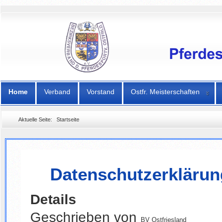
Home
Verband
Vorstand
Ostfr. Meisterschaften
Aktuelle Seite:
Startseite
Datenschutzerklärun
Details
Geschrieben von
BV Ostfriesland